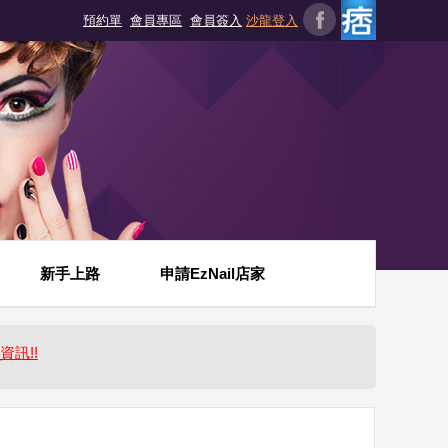
預約單
會員專區
會員簽入
沙龍登入
新手上路
申請EzNail店家
資訊!!