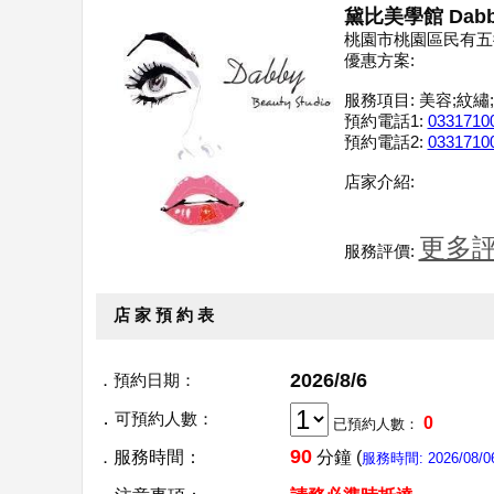
黛比美學館 Dabby
桃園市桃園區民有五街
優惠方案:
服務項目:
美容;紋繡
預約電話1:
0331710
預約電話2:
0331710
店家介紹:
更多評價
服務評價:
店 家 預 約 表
2026/8/6
．
預約日期：
．
可預約人數：
0
已預約人數：
90
．
服務時間：
分鐘 (
服務時間: 2026/08/06 