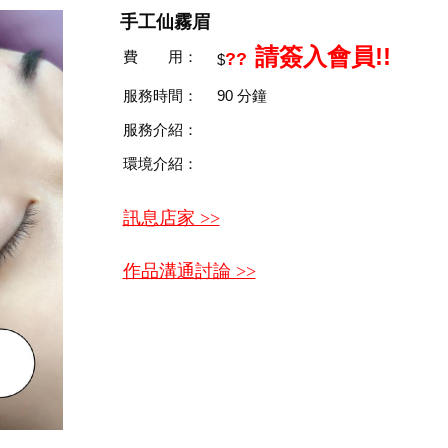
手工仙霧眉
請簽入會員!!
費 用：
??
$
服務時間：
90
分鐘
服務介紹：
環境介紹：
訊息店家 >>
作品溝通討論 >>