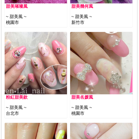
甜美璀璨風
甜美幾何風
~ 甜美風 ~
~ 甜美風 ~
桃園市
新竹市
粉紅甜美款
甜美名媛風
~ 甜美風 ~
~ 甜美風 ~
台北市
桃園市