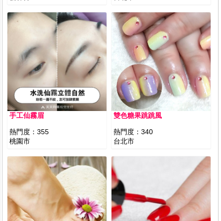
手工仙霧眉
雙色糖果跳跳風
熱門度：
355
熱門度：
340
桃園市
台北市