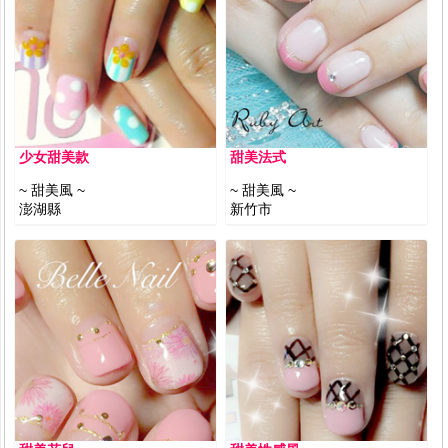
少女甜美款
甜美法式
~ 甜美風 ~
~ 甜美風 ~
澎湖縣
新竹市