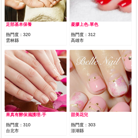
足部基本保養
凝膠上色-單色
熱門度：
320
熱門度：
312
雲林縣
高雄市
果真有酵保濕護理-手
甜美花兒
熱門度：
310
熱門度：
303
台北市
澎湖縣