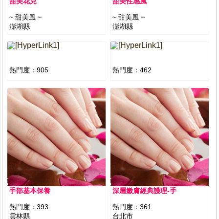
甜美花兒
甜美性感風
~ 甜美風 ~
~ 甜美風 ~
澎湖縣
澎湖縣
熱門度：
905
熱門度：
462
手部基本保養
深層嫩膚經典護理-手
熱門度：
393
熱門度：
361
雲林縣
台北市