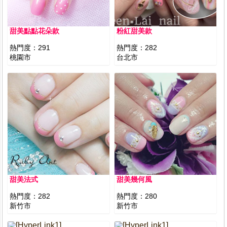
甜美點點花朵款
粉紅甜美款
熱門度：
291
熱門度：
282
桃園市
台北市
甜美法式
甜美幾何風
熱門度：
282
熱門度：
280
新竹市
新竹市