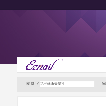
關 鍵 字
花甲藝術美學社
預