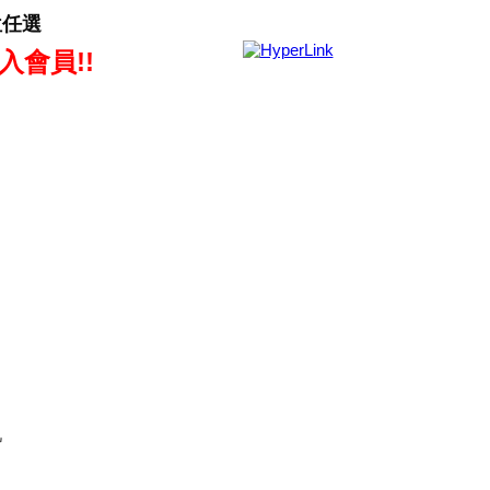
位任選
入會員!!
肌