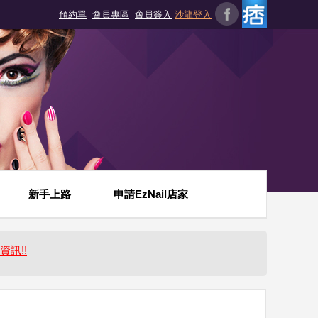
預約單
會員專區
會員簽入
沙龍登入
新手上路
申請EzNail店家
資訊!!