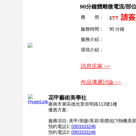
90分鐘體雕微電流/部
請簽
費 用：
??
$
服務時間：
90
分鐘
服務介紹：
環境介紹：
訊息店家 >>
作品溝通討論 >>
花甲藝術美學社
臺南市東區德光里崇明路113號1樓
優惠方案:
服務項目:
美甲/美睫/美容/美體/紋?/熱蠟美
預約電話1:
0903333246
預約電話2:
0903333246