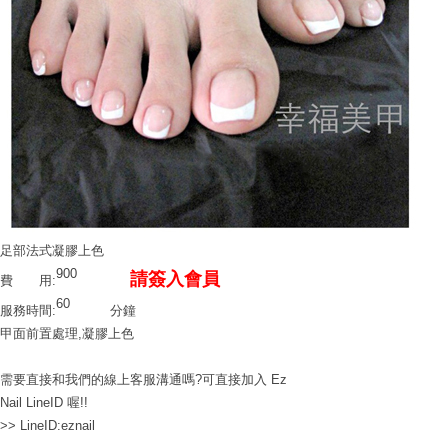
足部法式凝膠上色
900
請簽入會員
費 用:
60
服務時間:
分鐘
甲面前置處理,凝膠上色
需要直接和我們的線上客服溝通嗎?可直接加入 Ez
Nail LineID 喔!!
>> LineID:eznail