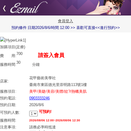
會員登入
預約條件:日期2026/8/6/時間:12:00 >> 喜歡可直接<<進行預約>>
加購項目(足療)
700
請簽入會員
費 用:
30
服務時間:
分鐘
花甲藝術美學社
店家:
臺南市東區德光里崇明路113號1樓
服務項目:
美甲/美睫/美容/美體/紋?/熱蠟美肌
預約電話:
0903333246
預約日期:
2026/8/6
可預約!
可預約人數:
服務時間:
2026/08/06 12:00~2026/08/06 12:30
注意事項:
請務必準時抵達