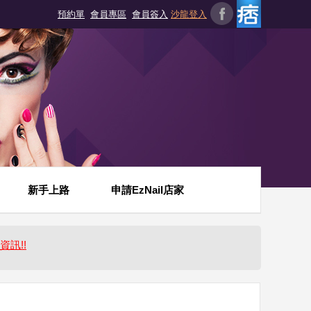
預約單
會員專區
會員簽入
沙龍登入
新手上路
申請EzNail店家
資訊!!