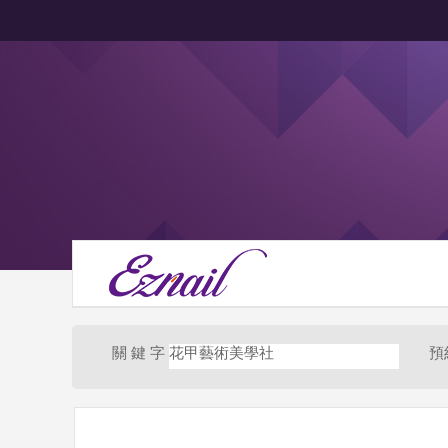
關 鍵 字
花甲藝術美學社
預