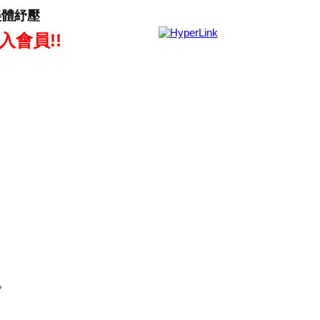
美體紓壓
入會員!!
肌