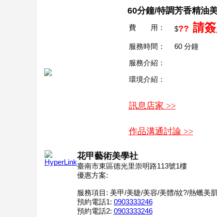
60分鐘/特調芳香精油
請簽
費 用：
??
$
服務時間：
60
分鐘
服務介紹：
環境介紹：
訊息店家 >>
作品溝通討論 >>
花甲藝術美學社
臺南市東區德光里崇明路113號1樓
優惠方案:
服務項目:
美甲/美睫/美容/美體/紋?/熱蠟美
預約電話1:
0903333246
預約電話2:
0903333246