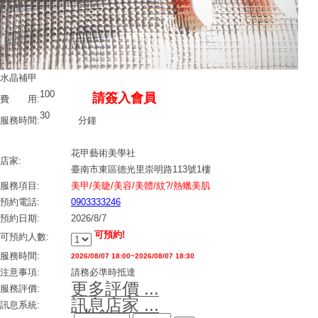
水晶補甲
100
請簽入會員
費 用:
30
服務時間:
分鐘
花甲藝術美學社
店家:
臺南市東區德光里崇明路113號1樓
服務項目:
美甲/美睫/美容/美體/紋?/熱蠟美肌
預約電話:
0903333246
預約日期:
2026/8/7
可預約!
可預約人數:
服務時間:
2026/08/07 18:00~2026/08/07 18:30
注意事項:
請務必準時抵達
更多評價 ...
服務評價:
訊息店家 ...
訊息系統: