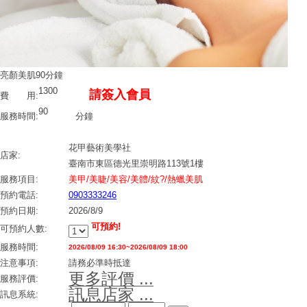
亮顏美肌90分鐘
1300
請簽入會員
費 用:
90
服務時間:
分鐘
花甲藝術美學社
店家:
臺南市東區德光里崇明路113號1樓
服務項目:
美甲/美睫/美容/美體/紋?/熱蠟美肌
預約電話:
0903333246
預約日期:
2026/8/9
可預約!
可預約人數:
服務時間:
2026/08/09 16:30~2026/08/09 18:00
注意事項:
請務必準時抵達
更多評價 ...
服務評價:
訊息店家 ...
訊息系統: