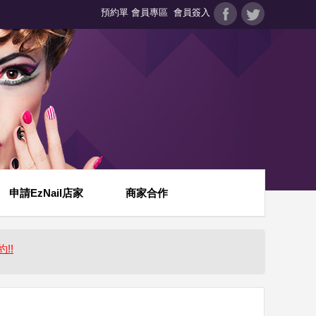
預約單
會員專區
會員簽入
申請EzNail店家
商家合作
約!!