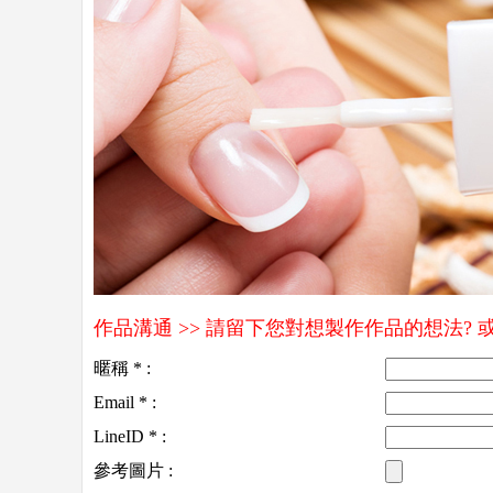
作品溝通 >> 請留下您對想製作作品的想法?
暱稱 * :
Email * :
LineID * :
參考圖片 :