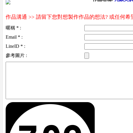
作品溝通 >> 請留下您對想製作作品的想法? 或任何
暱稱 * :
Email * :
LineID * :
參考圖片 :